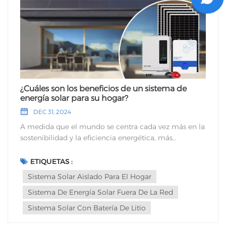
¿Cuáles son los beneficios de un sistema de
energía solar para su hogar?
DEC 31, 2024
A medida que el mundo se centra cada vez más en la
sostenibilidad y la eficiencia energética, más
propietarios de viviendas optan por sistemas de
energía solar para satisfacer sus necesidades
ETIQUETAS :
energéticas. Un sistema de energía solar puede
Sistema Solar Aislado Para El Hogar
ayudarle a reducir sus facturas de electricidad,
Sistema De Energía Solar Fuera De La Red
aumentar su independencia energética y disminuir su
impacto ambiental. Independencia energética con
Sistema Solar Con Batería De Litio
un sistema solar aislado para el hogar.Uno de los