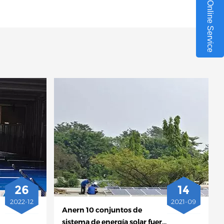
Online Service
26
14
2022-12
2021-09
Anern 10 conjuntos de
sistema de energía solar fuera