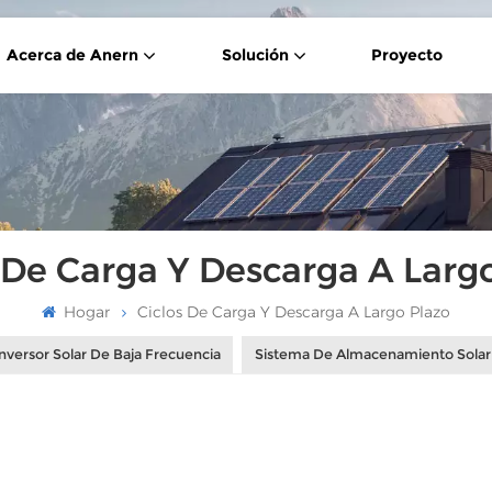
Acerca de Anern
Solución
Proyecto
Célula Solar De Media Sección Tipo P De 550 W
 De Carga Y Descarga A Larg
Hogar
Ciclos De Carga Y Descarga A Largo Plazo
nversor Solar De Baja Frecuencia
Sistema De Almacenamiento Solar