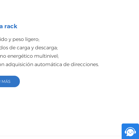
اللغة العربية
中文
a rack
Indonesia
o y peso ligero;
українська
dos de carga y descarga;
o energético multinivel;
on adquisición automática de direcciones.
R MÁS