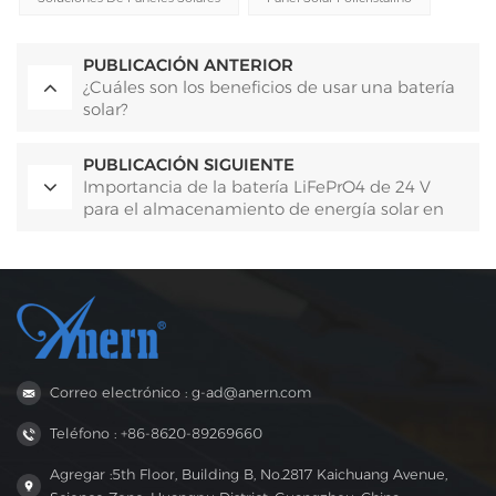
PUBLICACIÓN ANTERIOR
¿Cuáles son los beneficios de usar una batería
solar?
PUBLICACIÓN SIGUIENTE
Importancia de la batería LiFePrO4 de 24 V
para el almacenamiento de energía solar en
sistemas comerciales y fuera de la red.
Correo electrónico : g-ad@anern.com
Teléfono : +86-8620-89269660
Agregar :5th Floor, Building B, No.2817 Kaichuang Avenue,