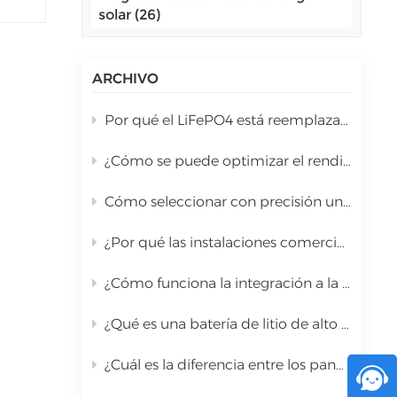
solar (26)
اللغة العربية
中文
ARCHIVO
Indonesia
Por qué el LiFePO4 está reemplazando al plomo-ácido en el almacenamiento solar comercial.
українська
¿Cómo se puede optimizar el rendimiento de un inversor híbrido de 10 kW durante la instalación?
Cómo seleccionar con precisión un inversor híbrido en función de la potencia total del panel solar.
¿Por qué las instalaciones comerciales están modernizando sus sistemas con sistemas híbridos de energía solar?
¿Cómo funciona la integración a la red eléctrica para sistemas solares integrados a gran escala?
¿Qué es una batería de litio de alto voltaje para UPS de 96–1000 V?
¿Cuál es la diferencia entre los paneles solares PERC de tipo P y TOPCon de tipo N?