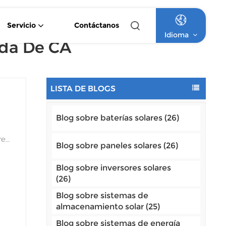
Servicio
Contáctanos
Idioma
ida De CA
Inversor Solar Híbrido De Onda Sinusoidal Pura De 4,2 KW Y 6,2 KW
Inversor Solar Monofásico MPPT De 1,5 KW A 12 KW
Inversor Solar Híbrido De Doble Salida Con Clasificación IP65
Sistema Solar Comercial Con Batería De Litio Fuera De La Red
Sistema Solar Comercial Aislado De Alta Tensión Con Baterías De Litio
English
LISTA DE BLOGS
Français
Blog sobre baterías solares (26)
Deutsch
Italiano
Blog sobre paneles solares (26)
Русский
Blog sobre inversores solares
(26)
Español
Blog sobre sistemas de
almacenamiento solar (25)
Português
Blog sobre sistemas de energía