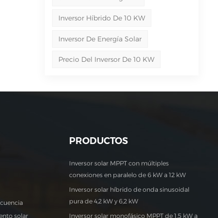
Inversor Híbrido De 10 KW
Inversor De Energía Solar
Precio Del Inversor De 10 KW
PRODUCTOS
Inversor solar MPPT con múltiples
conexiones en paralelo de 6 kW a 12 kW
Inversor solar híbrido de onda sinusoidal
pura de 4,2 kW y 6,2 kW
ecuencia
nto solar
Inversor solar monofásico MPPT de 1,5 kW a