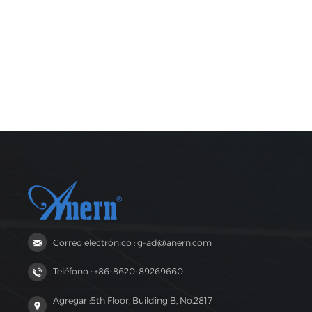
Correo electrónico : g-ad@anern.com
Teléfono : +86-8620-89269660
Agregar :5th Floor, Building B, No.2817